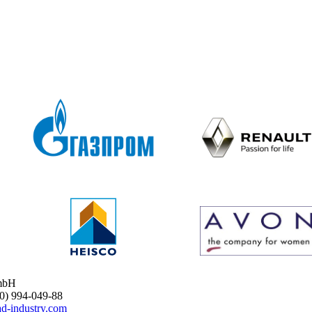
mbH
 994-049-88
d-industry.com