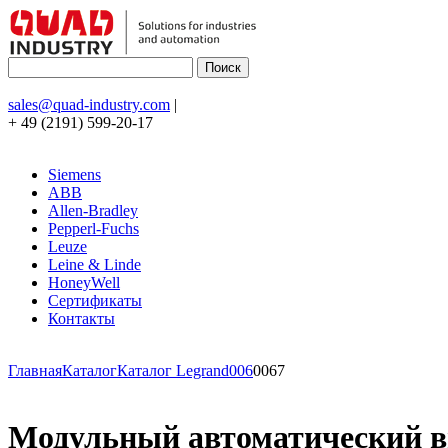
sales@quad-industry.com
|
+ 49 (2191) 599-20-17
Siemens
ABB
Allen-Bradley
Pepperl-Fuchs
Leuze
Leine & Linde
HoneyWell
Сертификаты
Контакты
Главная
Каталог
Каталог Legrand
006
0067
Модульный автоматический вык