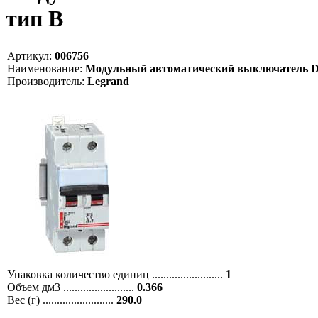
тип B
Артикул:
006756
Наименование:
Модульный автоматический выключатель DX-H 1
Производитель:
Legrand
Упаковка количество единиц .........................
1
Объем дм3 .........................
0.366
Вес (г) .........................
290.0