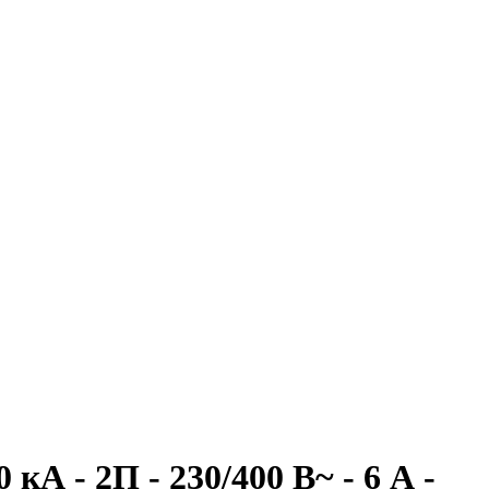
А - 2П - 230/400 В~ - 6 А -