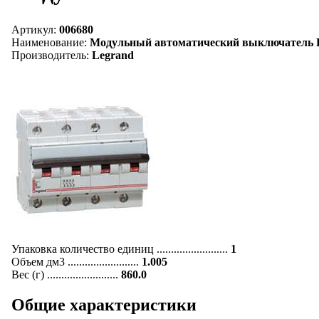
Артикул:
006680
Наименование:
Модульный автоматический выключатель DX-D
Производитель:
Legrand
Упаковка количество единиц .........................
1
Объем дм3 .........................
1.005
Вес (г) .........................
860.0
Общие характеристики