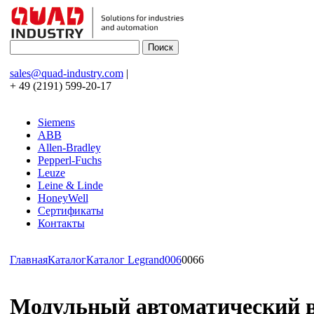
sales@quad-industry.com
|
+ 49 (2191) 599-20-17
Siemens
ABB
Allen-Bradley
Pepperl-Fuchs
Leuze
Leine & Linde
HoneyWell
Сертификаты
Контакты
Главная
Каталог
Каталог Legrand
006
0066
Модульный автоматический вык