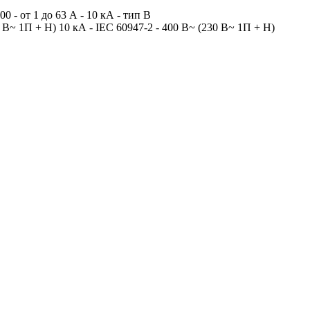
 от 1 до 63 А - 10 кА - тип В
В~ 1П + Н) 10 кА - IEC 60947-2 - 400 В~ (230 В~ 1П + Н)