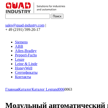
sales@quad-industry.com
|
+ 49 (2191) 599-20-17
Siemens
ABB
Allen-Bradley
Pepperl-Fuchs
Leuze
Leine & Linde
HoneyWell
Сертификаты
Контакты
Главная
Каталог
Каталог Legrand
006
0063
Модульный автоматический вы