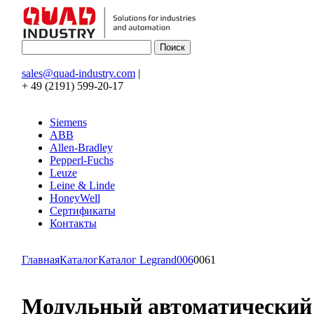
sales@quad-industry.com
|
+ 49 (2191) 599-20-17
Siemens
ABB
Allen-Bradley
Pepperl-Fuchs
Leuze
Leine & Linde
HoneyWell
Сертификаты
Контакты
Главная
Каталог
Каталог Legrand
006
0061
Модульный автоматический вы