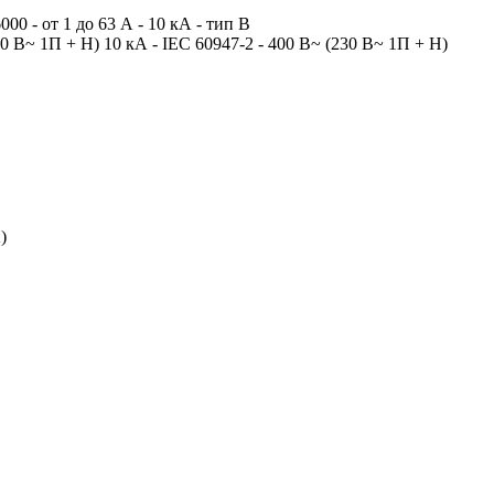
- от 1 до 63 А - 10 кА - тип В
 В~ 1П + Н) 10 кА - IEC 60947-2 - 400 В~ (230 В~ 1П + Н)
)