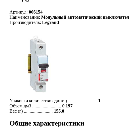
Артикул:
006154
Наименование:
Модульный автоматический выключатель DX 
Производитель:
Legrand
Упаковка количество единиц .........................
1
Объем дм3 .........................
0.197
Вес (г) .........................
155.0
Общие характеристики