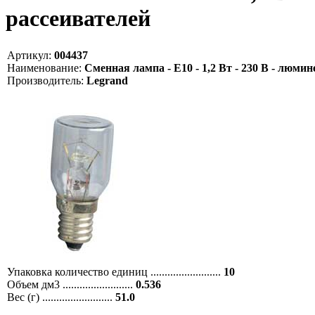
рассеивателей
Артикул:
004437
Наименование:
Сменная лампа - E10 - 1,2 Вт - 230 В - люми
Производитель:
Legrand
Упаковка количество единиц .........................
10
Объем дм3 .........................
0.536
Вес (г) .........................
51.0