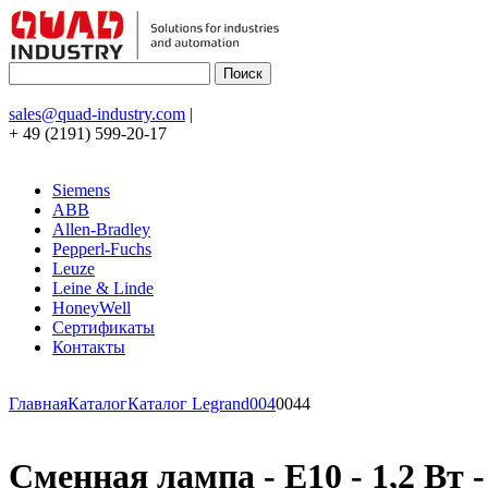
sales@quad-industry.com
|
+ 49 (2191) 599-20-17
Siemens
ABB
Allen-Bradley
Pepperl-Fuchs
Leuze
Leine & Linde
HoneyWell
Сертификаты
Контакты
Главная
Каталог
Каталог Legrand
004
0044
Сменная лампа - E10 - 1,2 Вт 