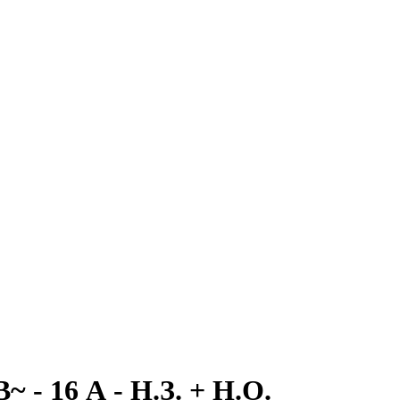
 - 16 А - Н.З. + Н.О.