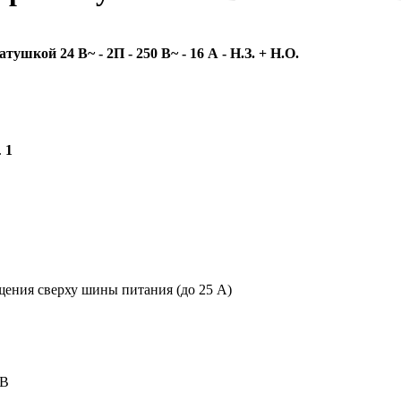
шкой 24 В~ - 2П - 250 В~ - 16 А - Н.З. + Н.О.
..
1
щения сверху шины питания (до 25 А)
 В