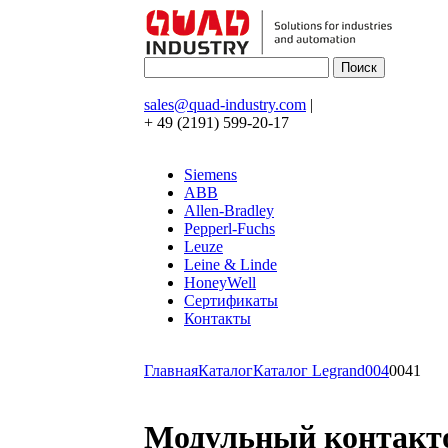
sales@quad-industry.com
|
+ 49 (2191) 599-20-17
Siemens
ABB
Allen-Bradley
Pepperl-Fuchs
Leuze
Leine & Linde
HoneyWell
Сертификаты
Контакты
Главная
Каталог
Каталог Legrand
004
0041
Модульный контактор 