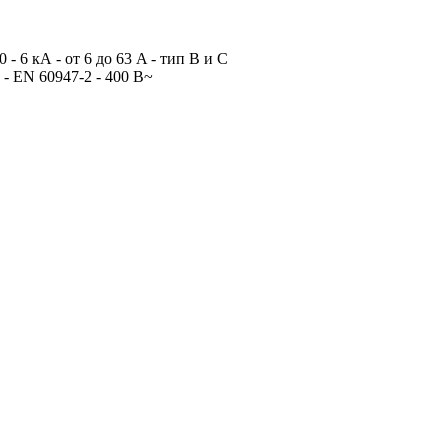
6 кА - от 6 до 63 A - тип В и C
- EN 60947-2 - 400 В~