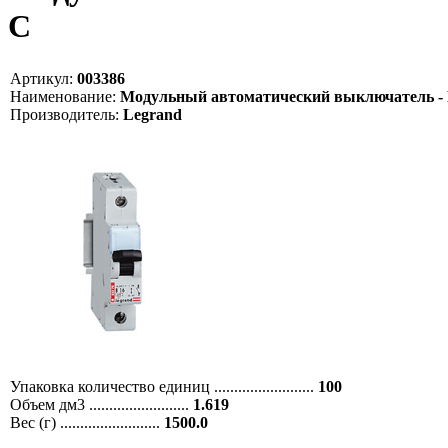
C
Артикул:
003386
Наименование:
Модульный автоматический выключатель - DX-E
Производитель:
Legrand
Упаковка количество единиц .........................
100
Объем дм3 .........................
1.619
Вес (г) .........................
1500.0