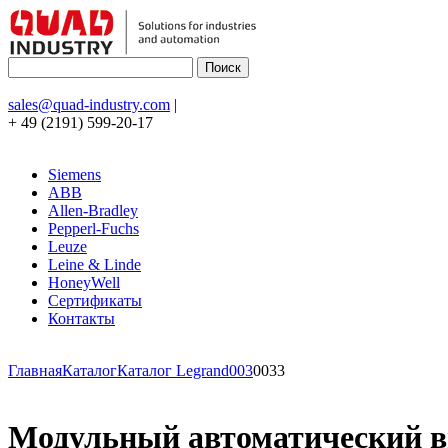
sales@quad-industry.com
|
+ 49 (2191) 599-20-17
Siemens
ABB
Allen-Bradley
Pepperl-Fuchs
Leuze
Leine & Linde
HoneyWell
Сертификаты
Контакты
Главная
Каталог
Каталог Legrand
003
0033
Модульный автоматический вык