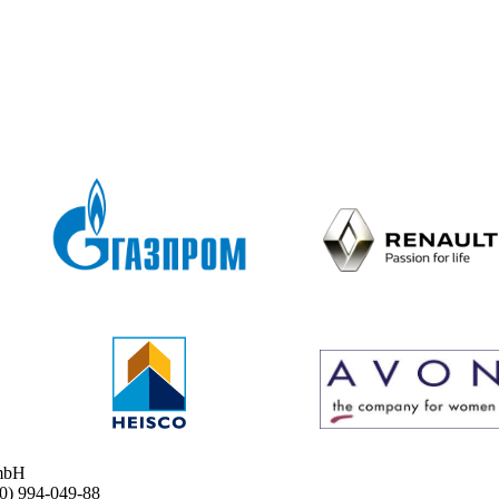
mbH
 994-049-88