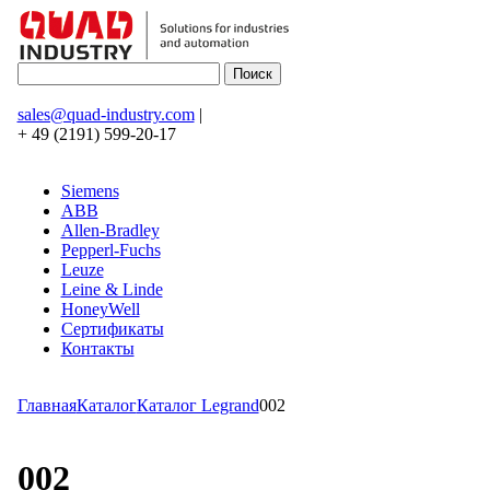
sales@quad-industry.com
|
+ 49 (2191) 599-20-17
Siemens
ABB
Allen-Bradley
Pepperl-Fuchs
Leuze
Leine & Linde
HoneyWell
Сертификаты
Контакты
Главная
Каталог
Каталог Legrand
002
002