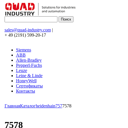
sales@quad-industry.com
|
+ 49 (2191) 599-20-17
Siemens
ABB
Allen-Bradley
Pepperl-Fuchs
Leuze
Leine & Linde
HoneyWell
Сертификаты
Контакты
Главная
Каталог
heidenhain
757
7578
7578