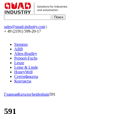
sales@quad-industry.com
|
+ 49 (2191) 599-20-17
Siemens
ABB
Allen-Bradley
Pepperl-Fuchs
Leuze
Leine & Linde
HoneyWell
Сертификаты
Контакты
Главная
Каталог
heidenhain
591
591