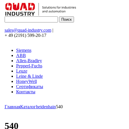
sales@quad-industry.com
|
+ 49 (2191) 599-20-17
Siemens
ABB
Allen-Bradley
Pepperl-Fuchs
Leuze
Leine & Linde
HoneyWell
Сертификаты
Контакты
Главная
Каталог
heidenhain
540
540