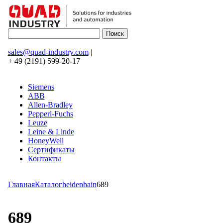
sales@quad-industry.com
|
+ 49 (2191) 599-20-17
Siemens
ABB
Allen-Bradley
Pepperl-Fuchs
Leuze
Leine & Linde
HoneyWell
Сертификаты
Контакты
Главная
Каталог
heidenhain
689
689