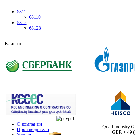
6811
68110
6812
68128
Клиенты
О компании
Quad Industry 
Производители
GER + 49 (30
Услуги