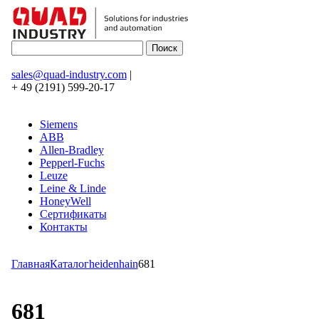
sales@quad-industry.com
|
+ 49 (2191) 599-20-17
Siemens
ABB
Allen-Bradley
Pepperl-Fuchs
Leuze
Leine & Linde
HoneyWell
Сертификаты
Контакты
Главная
Каталог
heidenhain
681
681