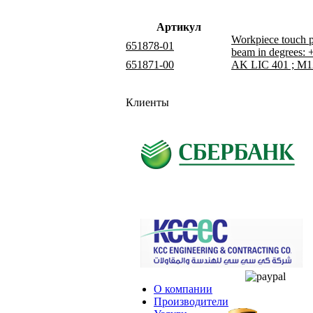
Артикул
Workpiece touch p
651878-01
beam in degrees: 
651871-00
AK LIC 401 ; M12 
Клиенты
О компании
Производители