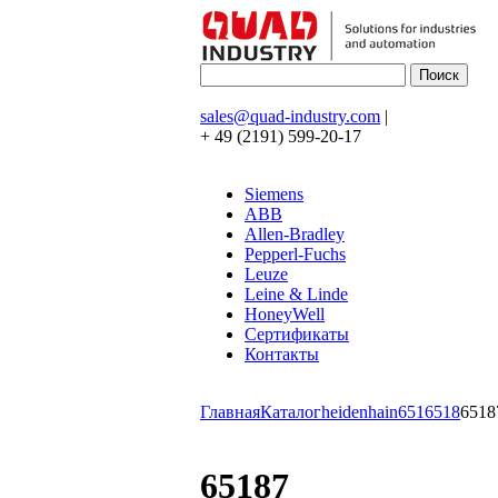
sales@quad-industry.com
|
+ 49 (2191) 599-20-17
Siemens
ABB
Allen-Bradley
Pepperl-Fuchs
Leuze
Leine & Linde
HoneyWell
Сертификаты
Контакты
Главная
Каталог
heidenhain
651
6518
6518
65187