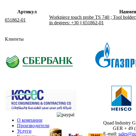
Артикул
Наимен
Workpiece touch probe TS 740 ; Tool holde
651862-01
in degrees: +30 || 651862-01
Клиенты
О компании
Quad Industry 
Производители
GER + 49 (30
Услуги
E-mail:
sales@qu