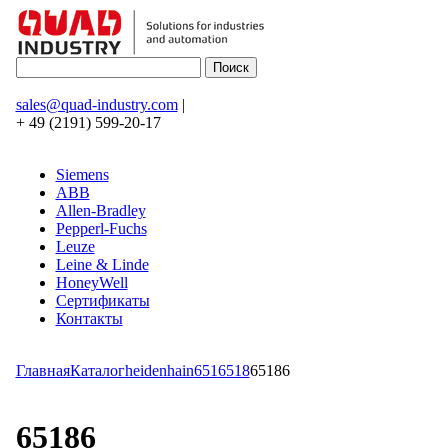
sales@quad-industry.com
|
+ 49 (2191) 599-20-17
Siemens
ABB
Allen-Bradley
Pepperl-Fuchs
Leuze
Leine & Linde
HoneyWell
Сертификаты
Контакты
Главная
Каталог
heidenhain
651
6518
65186
65186