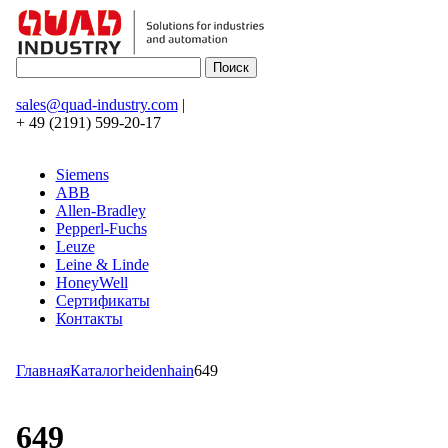
sales@quad-industry.com
|
+ 49 (2191) 599-20-17
Siemens
ABB
Allen-Bradley
Pepperl-Fuchs
Leuze
Leine & Linde
HoneyWell
Сертификаты
Контакты
Главная
Каталог
heidenhain
649
649