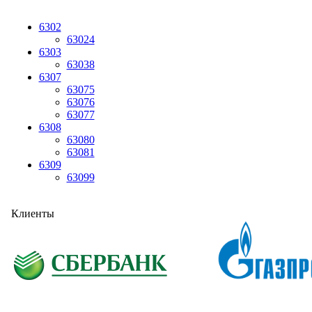
6302
63024
6303
63038
6307
63075
63076
63077
6308
63080
63081
6309
63099
Клиенты