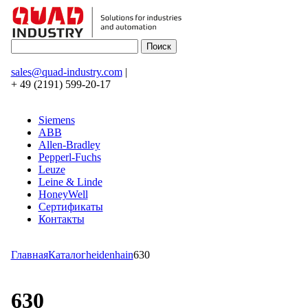
sales@quad-industry.com
|
+ 49 (2191) 599-20-17
Siemens
ABB
Allen-Bradley
Pepperl-Fuchs
Leuze
Leine & Linde
HoneyWell
Сертификаты
Контакты
Главная
Каталог
heidenhain
630
630