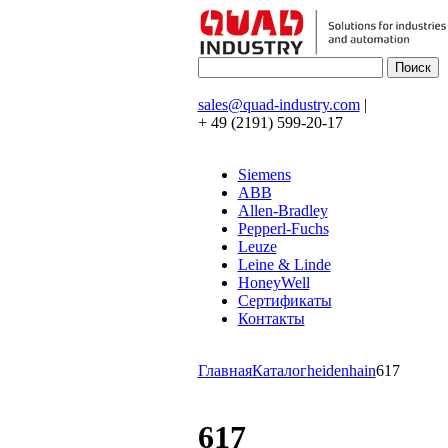
sales@quad-industry.com
|
+ 49 (2191) 599-20-17
Siemens
ABB
Allen-Bradley
Pepperl-Fuchs
Leuze
Leine & Linde
HoneyWell
Сертификаты
Контакты
Главная
Каталог
heidenhain
617
617