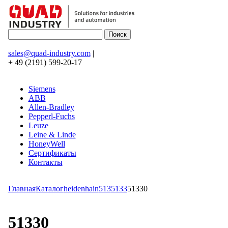
sales@quad-industry.com
|
+ 49 (2191) 599-20-17
Siemens
ABB
Allen-Bradley
Pepperl-Fuchs
Leuze
Leine & Linde
HoneyWell
Сертификаты
Контакты
Главная
Каталог
heidenhain
513
5133
51330
51330