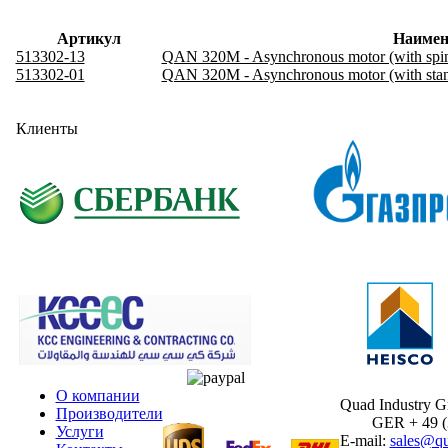
Артикул
Наимен
513302-13
QAN 320M - Asynchronous motor (with spind
513302-01
QAN 320M - Asynchronous motor (with stand
Клиенты
О компании
Quad Industry 
Производители
GER + 49 (30
Услуги
E-mail:
sales@qu