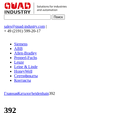
sales@quad-industry.com
|
+ 49 (2191) 599-20-17
Siemens
ABB
Allen-Bradley
Pepperl-Fuchs
Leuze
Leine & Linde
HoneyWell
Сертификаты
Контакты
Главная
Каталог
heidenhain
392
392