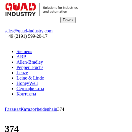
sales@quad-industry.com
|
+ 49 (2191) 599-20-17
Siemens
ABB
Allen-Bradley
Pepperl-Fuchs
Leuze
Leine & Linde
HoneyWell
Сертификаты
Контакты
Главная
Каталог
heidenhain
374
374