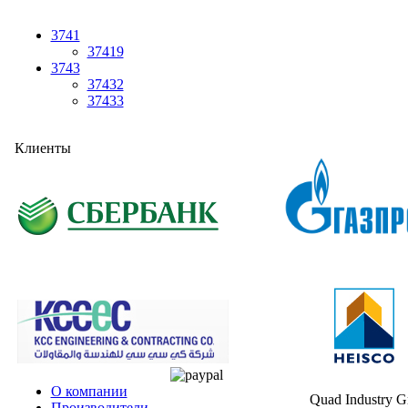
3741
37419
3743
37432
37433
Клиенты
О компании
Quad Industry 
Производители