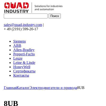
sales@quad-industry.com
|
+ 49 (2191) 599-20-17
Siemens
ABB
Allen-Bradley
Pepperl-Fuchs
Leuze
Leine & Linde
HoneyWell
Сертификаты
Контакты
Главная
Каталог
Электродвигатели и привода
8UB
8UB