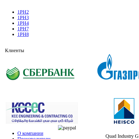
1PH2
1PH3
1PH4
1PH7
1PH8
Клиенты
О компании
Quad Industry 
Производители