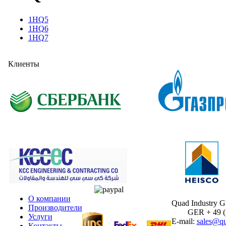
1HQ5
1HQ6
1HQ7
Клиенты
О компании
Quad Industry 
Производители
GER + 49 (30
Услуги
E-mail:
sales@qu
Контакты