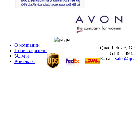
О компании
Quad Industry G
Производители
GER + 49 (30)
Услуги
E-mail:
sales@qua
Контакты