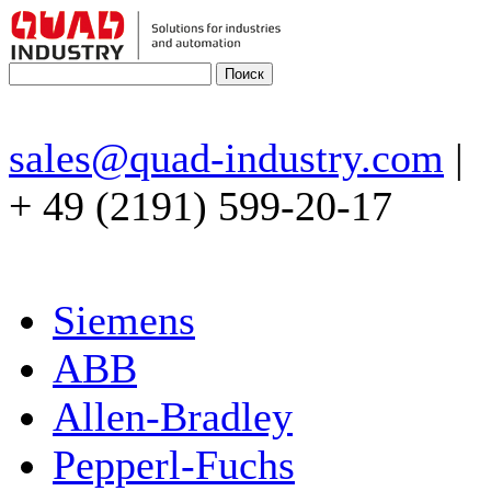
sales@quad-industry.com
|
+ 49 (2191) 599-20-17
Siemens
ABB
Allen-Bradley
Pepperl-Fuchs