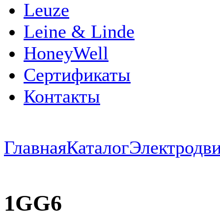
Leuze
Leine & Linde
HoneyWell
Сертификаты
Контакты
Главная
Каталог
Электродви
1GG6