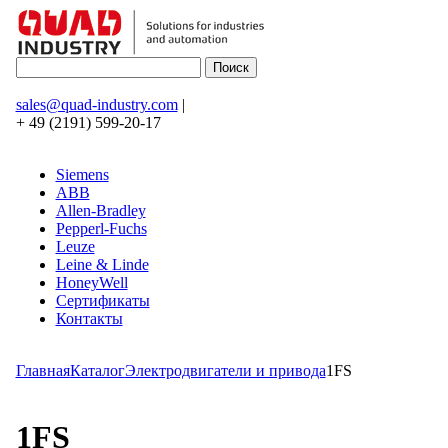
sales@quad-industry.com
|
+ 49 (2191) 599-20-17
Siemens
ABB
Allen-Bradley
Pepperl-Fuchs
Leuze
Leine & Linde
HoneyWell
Сертификаты
Контакты
Главная
Каталог
Электродвигатели и привода
1FS
1FS