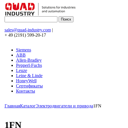
sales@quad-industry.com
|
+ 49 (2191) 599-20-17
Siemens
ABB
Allen-Bradley
Pepperl-Fuchs
Leuze
Leine & Linde
HoneyWell
Сертификаты
Контакты
Главная
Каталог
Электродвигатели и привода
1FN
1FN