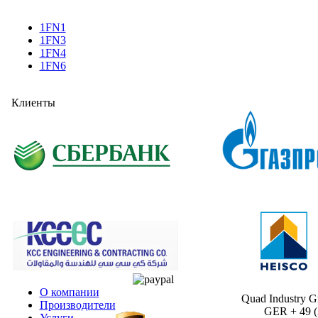
1FN1
1FN3
1FN4
1FN6
Клиенты
О компании
Quad Industry 
Производители
GER + 49 (30
Услуги