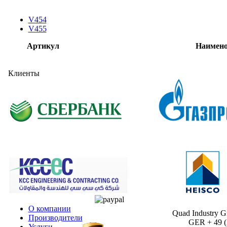
V454
V455
Артикул
Наимено
Клиенты
О компании
Quad Industry 
Производители
GER + 49 (30
Услуги