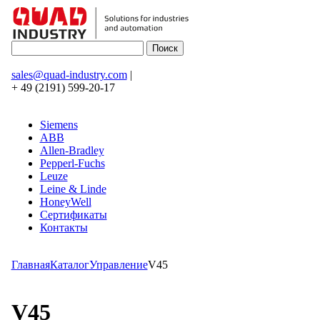
sales@quad-industry.com
|
+ 49 (2191) 599-20-17
Siemens
ABB
Allen-Bradley
Pepperl-Fuchs
Leuze
Leine & Linde
HoneyWell
Сертификаты
Контакты
Главная
Каталог
Управление
V45
V45