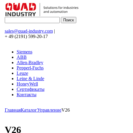
sales@quad-industry.com
|
+ 49 (2191) 599-20-17
Siemens
ABB
Allen-Bradley
Pepperl-Fuchs
Leuze
Leine & Linde
HoneyWell
Сертификаты
Контакты
Главная
Каталог
Управление
V26
V26