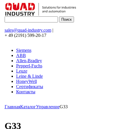
sales@quad-industry.com
|
+ 49 (2191) 599-20-17
Siemens
ABB
Allen-Bradley
Pepperl-Fuchs
Leuze
Leine & Linde
HoneyWell
Сертификаты
Контакты
Главная
Каталог
Управление
G33
G33