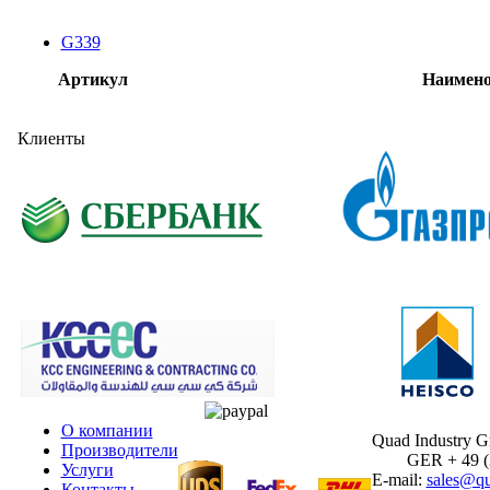
G339
Артикул
Наимено
Клиенты
О компании
Quad Industry 
Производители
GER + 49 (30
Услуги
E-mail:
sales@qu
Контакты