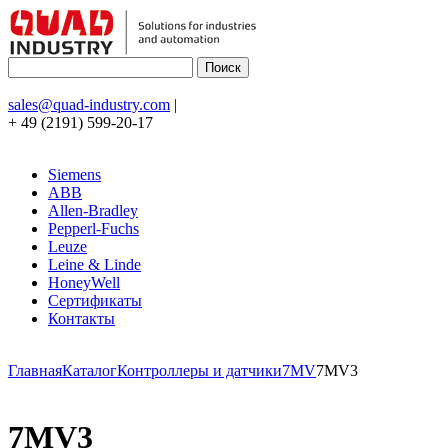
sales@quad-industry.com
|
+ 49 (2191) 599-20-17
Siemens
ABB
Allen-Bradley
Pepperl-Fuchs
Leuze
Leine & Linde
HoneyWell
Сертификаты
Контакты
Главная
Каталог
Контроллеры и датчики
7MV
7MV3
7MV3