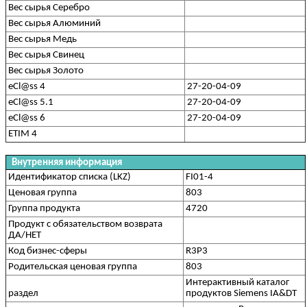
Вес сырья Серебро
Вес сырья Алюминий
Вес сырья Медь
Вес сырья Свинец
Вес сырья Золото
eCl@ss 4
27-20-04-09
eCl@ss 5.1
27-20-04-09
eCl@ss 6
27-20-04-09
ETIM 4
Внутренняя информация
Идентификатор списка (LKZ)
FI01-4
Ценовая группа
803
Группа продукта
4720
Продукт с обязательством возврата
ДА/НЕТ
Код бизнес-сферы
R3P3
Родительская ценовая группа
803
Интерактивный каталог
раздел
продуктов Siemens IA&DT