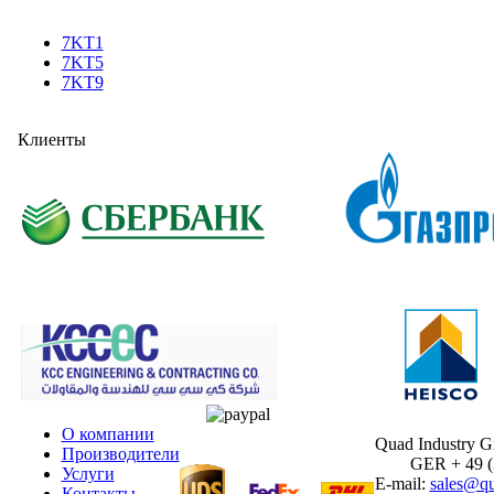
7KT1
7KT5
7KT9
Клиенты
О компании
Quad Industry 
Производители
GER + 49 (30
Услуги
E-mail:
sales@qu
Контакты