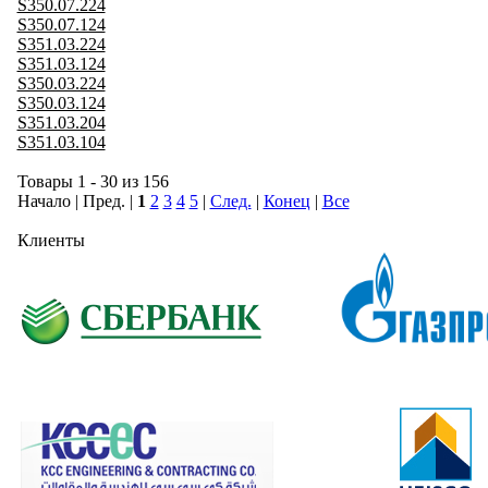
S350.07.224
S350.07.124
S351.03.224
S351.03.124
S350.03.224
S350.03.124
S351.03.204
S351.03.104
Товары 1 - 30 из 156
Начало | Пред. |
1
2
3
4
5
|
След.
|
Конец
|
Все
Клиенты