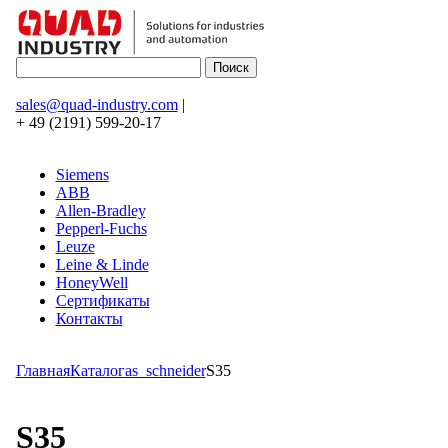
sales@quad-industry.com
|
+ 49 (2191) 599-20-17
Siemens
ABB
Allen-Bradley
Pepperl-Fuchs
Leuze
Leine & Linde
HoneyWell
Сертификаты
Контакты
Главная
Каталог
as_schneider
S35
S35