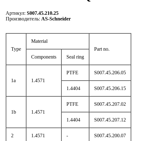
Артикул:
S007.45.210.25
Производитель:
AS-Schneider
Material
Type
Part no.
Components
Seal ring
PTFE
S007.45.206.05
1a
1.4571
1.4404
S007.45.206.15
PTFE
S007.45.207.02
1b
1.4571
1.4404
S007.45.207.12
2
1.4571
-
S007.45.200.07