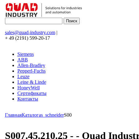
sales@quad-industry.com
|
+ 49 (2191) 599-20-17
Siemens
ABB
Allen-Bradley
Pepperl-Fuchs
Leuze
Leine & Linde
HoneyWell
Сертификаты
Контакты
Главная
Каталог
as_schneider
S00
S007.45.210.25 - - Quad Indu