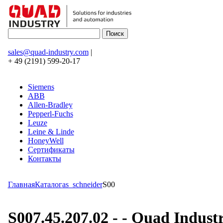
sales@quad-industry.com
|
+ 49 (2191) 599-20-17
Siemens
ABB
Allen-Bradley
Pepperl-Fuchs
Leuze
Leine & Linde
HoneyWell
Сертификаты
Контакты
Главная
Каталог
as_schneider
S00
S007.45.207.02 - - Quad Indu