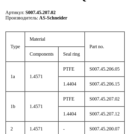
Артикул:
S007.45.207.02
Производитель:
AS-Schneider
Material
Type
Part no.
Components
Seal ring
PTFE
S007.45.206.05
1a
1.4571
1.4404
S007.45.206.15
PTFE
S007.45.207.02
1b
1.4571
1.4404
S007.45.207.12
2
1.4571
-
S007.45.200.07