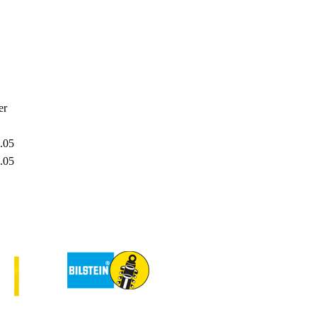
er
.05
.05