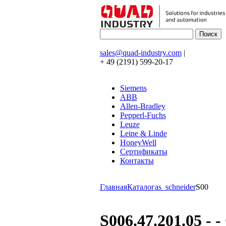
sales@quad-industry.com
|
+ 49 (2191) 599-20-17
Siemens
ABB
Allen-Bradley
Pepperl-Fuchs
Leuze
Leine & Linde
HoneyWell
Сертификаты
Контакты
Главная
Каталог
as_schneider
S00
S006.47.201.05 -