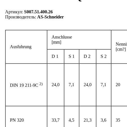
Артикул:
S007.51.400.26
Производитель:
AS-Schneider
Anschlusse
[mm]
Nenni
Ausfuhrung
[cm?]
D 1
S 1
D 2
S 2
2)
24,0
7,1
24,0
7,1
20
DIN 19 211-9C
PN 320
33,7
4,5
21,3
3,6
35