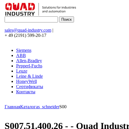
sales@quad-industry.com
|
+ 49 (2191) 599-20-17
Siemens
ABB
Allen-Bradley
Pepperl-Fuchs
Leuze
Leine & Linde
HoneyWell
Сертификаты
Контакты
Главная
Каталог
as_schneider
S00
S007.51.400.26 - - Quad Indu