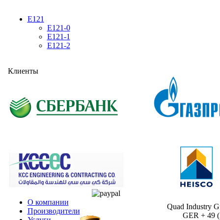
E121
E121-0
E121-1
E121-2
Клиенты
О компании
Quad Industry 
Производители
GER + 49 (30
Услуги