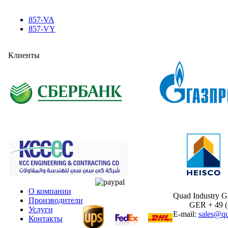
857-VA
857-VY
Клиенты
О компании
Quad Industry 
Производители
GER + 49 (30
Услуги
E-mail:
sales@qu
Контакты