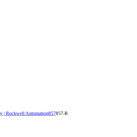
y | Rockwell Automation
857
857-R