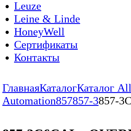
Leuze
Leine & Linde
HoneyWell
Сертификаты
Контакты
Главная
Каталог
Каталог All
Automation
857
857-3
857-3