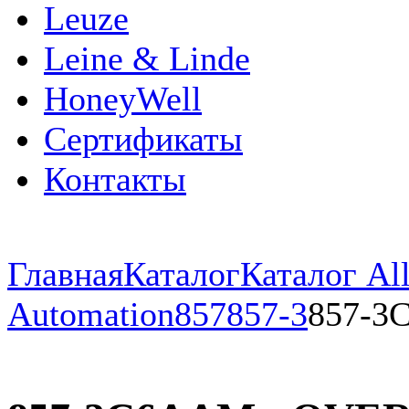
Leuze
Leine & Linde
HoneyWell
Сертификаты
Контакты
Главная
Каталог
Каталог All
Automation
857
857-3
857-3