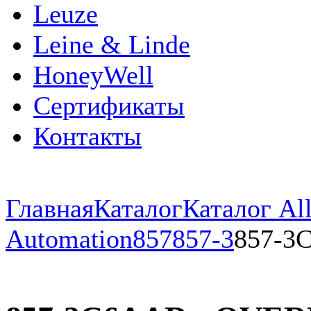
Leuze
Leine & Linde
HoneyWell
Сертификаты
Контакты
Главная
Каталог
Каталог All
Automation
857
857-3
857-3