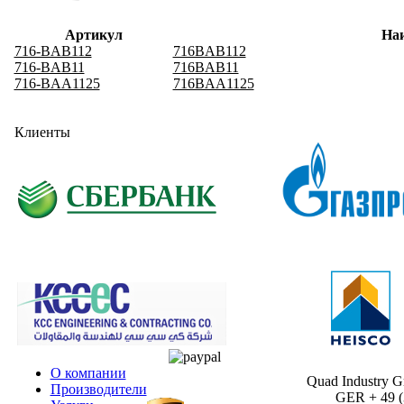
Артикул
На
716-BAB112
716BAB112
716-BAB11
716BAB11
716-BAA1125
716BAA1125
Клиенты
О компании
Quad Industry 
Производители
GER + 49 (30