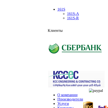
161S
161S-A
161S-R
Клиенты
О компании
Производители
Услуги
Контакты