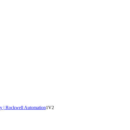
y | Rockwell Automation
1V2