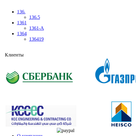
136.
136.5
1361
1361-A
1364
136419
Клиенты
О компании