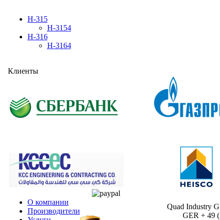
H-315
H-3154
H-316
H-3164
Клиенты
О компании
Quad Industry 
Производители
GER + 49 (30
Услуги