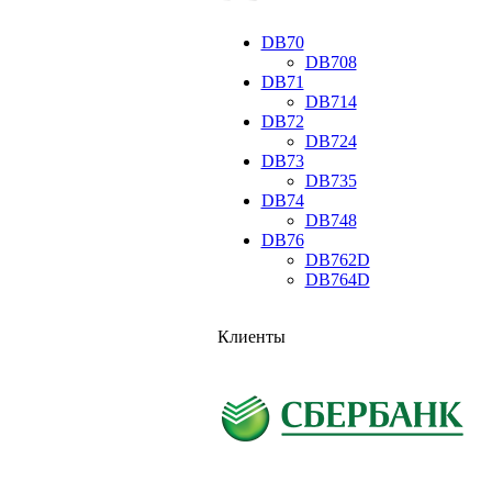
DB70
DB708
DB71
DB714
DB72
DB724
DB73
DB735
DB74
DB748
DB76
DB762D
DB764D
Клиенты